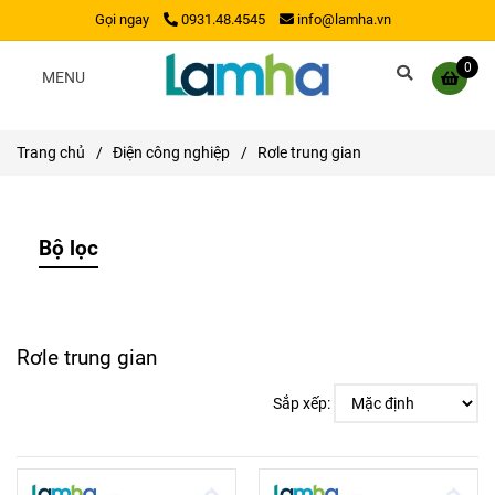
Gọi ngay
0931.48.4545
info@lamha.vn
0
MENU
Trang chủ
/
Điện công nghiệp
/
Rơle trung gian
Bộ lọc
Rơle trung gian
Sắp xếp: