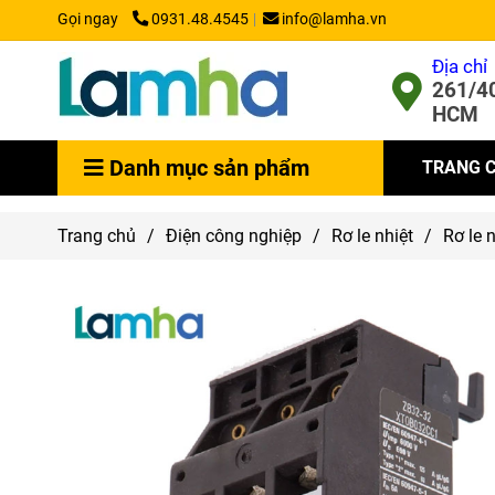
Gọi ngay
0931.48.4545
info@lamha.vn
Địa chỉ
261/40
HCM
Danh mục sản phẩm
TRANG 
Trang chủ
/
Điện công nghiệp
/
Rơ le nhiệt
/
Rơ le 