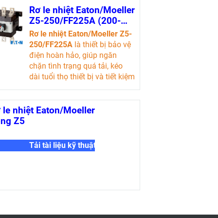
Rơ le nhiệt Eaton/Moeller
Z5-250/FF225A (200-
250A)
Rơ le nhiệt Eaton/Moeller Z5-
250/FF225A
là thiết bị bảo vệ
điện hoàn hảo, giúp ngăn
chặn tình trạng quá tải, kéo
dài tuổi thọ thiết bị và tiết kiệm
chi phí sửa chữa. Với tính
năng dễ sử dụng và độ tin cậy
cao, sản phẩm này là lựa chọn
 le nhiệt Eaton/Moeller
lý tưởng cho mọi hệ thống
ng Z5
điện trong ngành công nghiệp.
Tải tài liệu kỹ thuật
Tải tài liệu kỹ thuật