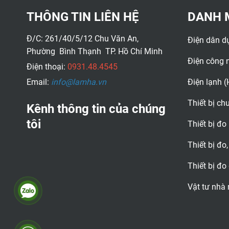
lý tưởng cho mọi hệ thống
điện trong ngành công nghiệp.
THÔNG TIN LIÊN HỆ
DANH 
Tải tài liệu kỹ thuật
Đ/C: 261/40/5/12 Chu Văn An,
Điện dân d
Phường Bình Thạnh TP. Hồ Chí Minh
Điện công 
Điện thoại:
0931.48.4545
Email:
info@lamha.vn
Điện lạnh 
Thiết bị c
Kênh thông tin của chúng
tôi
Thiết bị đo
Thiết bị đo,
Thiết bị đo
Vật tư nhà