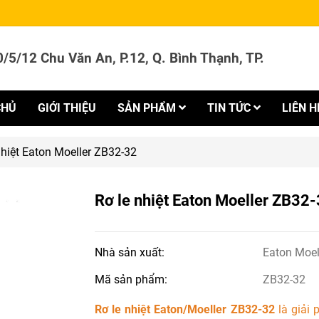
/5/12 Chu Văn An, P.12, Q. Bình Thạnh, TP.
CHỦ
GIỚI THIỆU
SẢN PHẨM
TIN TỨC
LIÊN H
nhiệt Eaton Moeller ZB32-32
Rơ le nhiệt Eaton Moeller ZB32
Nhà sản xuất:
Eaton Moel
Mã sản phẩm:
ZB32-32
Rơ le nhiệt Eaton/Moeller ZB32-32
là giải 