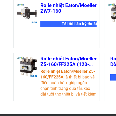
trường, sản phẩm này không
Rơ le nhiệt Eaton/Moeller
chỉ tiết kiệm chi phí mà còn
ZW7-160
nâng cao hiệu suất làm việc.
Tải tài liệu kỹ thuật
Tải tài liệu kỹ thuật
Rơ le nhiệt Eaton/Moeller
Rơ
Z5-160/FF225A (120-
Dò
160A)
Rơ le nhiệt Eaton/Moeller Z5-
160/FF225A
là thiết bị bảo vệ
điện hoàn hảo, giúp ngăn
chặn tình trạng quá tải, kéo
dài tuổi thọ thiết bị và tiết kiệm
chi phí sửa chữa. Với tính
năng dễ sử dụng và độ tin cậy
cao, sản phẩm này là lựa chọn