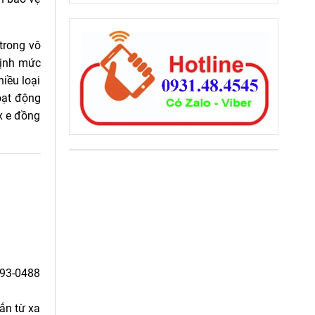
trong vô
định mức
hiều loại
oạt động
x e đồng
 493-0488
gắn từ xa