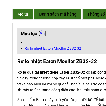
Mô tả
Danh sách mã hàng
Thông số 
Mục lục
[
Ẩn
]
Rơ le nhiệt Eaton Moeller ZB32-32
Rơ le nhiệt Eaton Moeller ZB32-32
Rơ le quá tải nhiệt dòng Eaton ZB32-32
có lắp công
tin cậy trong trường hợp xảy ra sự cố một pha hoặc 
tơ và báo hiệu lỗi khi nó quá tải, nghĩa là sau đó có
khi xảy ra tình trạng dòng điện cao. Khi rơle nhận đư
Sản phẩm Eaton này chủ yếu được thiết kế để bắt 
mạch động cơ của bạn khỏe mạnh, giúp tăng tuổi th