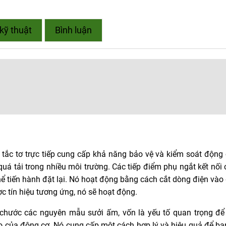
kỹ thuật
Bình luận
 tắc tơ trực tiếp cung cấp khả năng bảo vệ và kiểm soát động
quá tải trong nhiều môi trường. Các tiếp điểm phụ ngắt kết nối 
 thể tiến hành đặt lại. Nó hoạt động bằng cách cắt dòng điện và
ợc tín hiệu tương ứng, nó sẽ hoạt động.
chước các nguyên mẫu sưởi ấm, vốn là yếu tố quan trọng để
ọ của động cơ. Nó cung cấp một cách hợp lý và hiệu quả để bạ