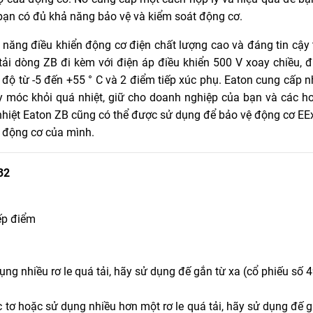
bạn có đủ khả năng bảo vệ và kiểm soát động cơ.
năng điều khiển động cơ điện chất lượng cao và đáng tin cậy 
tải dòng ZB đi kèm với điện áp điều khiển 500 V xoay chiều, 
t độ từ -5 đến +55 ° C và 2 điểm tiếp xúc phụ. Eaton cung cấp n
áy móc khỏi quá nhiệt, giữ cho doanh nghiệp của bạn và các h
ải nhiệt Eaton ZB cũng có thể được sử dụng để bảo vệ động cơ EE
ệ động cơ của mình.
32
iếp điểm
 dụng nhiều rơ le quá tải, hãy sử dụng đế gắn từ xa (cổ phiếu số
tắc tơ hoặc sử dụng nhiều hơn một rơ le quá tải, hãy sử dụng đế 