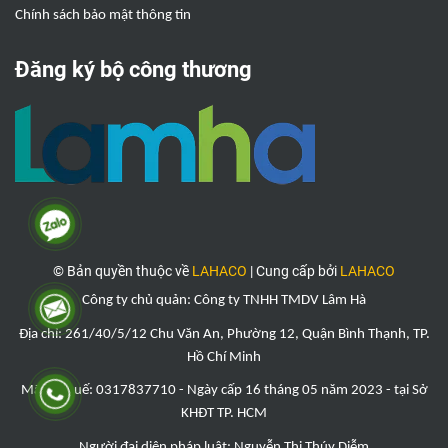
Chính sách bảo mật thông tin
Đăng ký bộ công thương
© Bản quyền thuộc về
LAHACO
|
Cung cấp bởi
LAHACO
Công ty chủ quản: Công ty TNHH TMDV Lâm Hà
Địa chỉ: 261/40/5/12 Chu Văn An, Phường 12, Quận Bình Thạnh, TP.
Hồ Chí Minh
Mã số thuế: 0317837710 - Ngày cấp 16 tháng 05 năm 2023 - tại Sở
KHĐT TP. HCM
Người đại diện pháp luật: Nguyễn Thị
Thúy Diễ
m