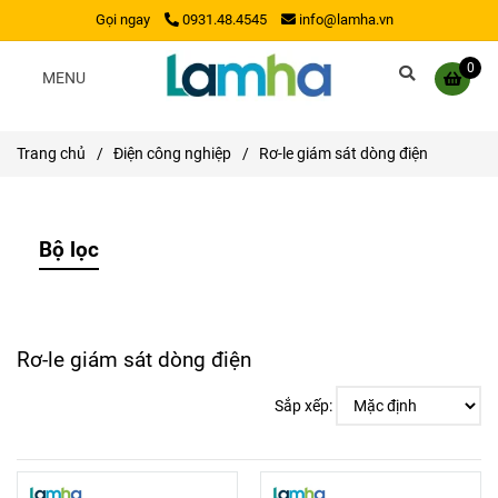
Gọi ngay
0931.48.4545
info@lamha.vn
0
MENU
Trang chủ
/
Điện công nghiệp
/
Rơ-le giám sát dòng điện
Bộ lọc
Rơ-le giám sát dòng điện
Sắp xếp: