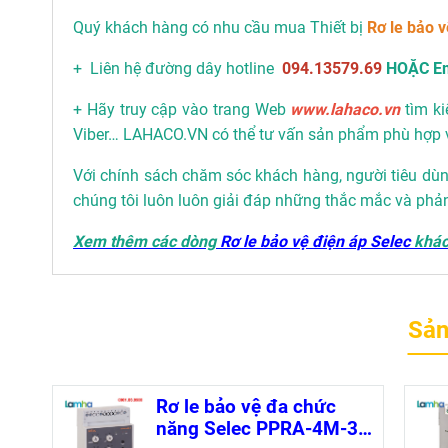
Quý khách hàng có nhu cầu mua Thiết bị
Rơ le bảo v
+ Liên hệ đường dây hotline
094.13579.69
HOẶC Em
+ Hãy truy cập vào trang Web
www.lahaco.vn
tìm ki
Viber… LAHACO.VN có thể tư vấn sản phẩm phù hợp 
Với chính sách chăm sóc khách hàng, người tiêu dùng
chúng tôi luôn luôn giải đáp những thắc mắc và phả
Xem thêm các dòng
Rơ le bảo vệ điện áp Selec
khá
Sản
Rơ le bảo vệ đa chức
năng Selec PPRA-4M-3-