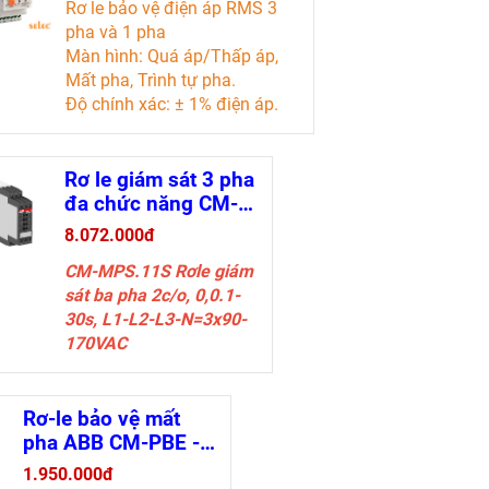
Rơ le bảo vệ điện áp RMS 3
pha và 1 pha
Màn hình: Quá áp/Thấp áp,
Mất pha, Trình tự pha.
Độ chính xác: ± 1% điện áp.
Điện áp cung cấp: 127 đến
288V AC.
Được chứng nhận CE và
Rơ le giám sát 3 pha
RoHS.
đa chức năng CM-
MPS.11S -
8.072.000đ
Tài liệu kỹ thuật
1SVR730885R1300
CM-MPS.11S Rơle giám
(Có giám sát trung
sát ba pha 2c/o, 0,0.1-
tính)
30s, L1-L2-L3-N=3x90-
170VAC
Rơ-le bảo vệ mất
pha ABB CM-PBE -
1SVR550881R9400
1.950.000đ