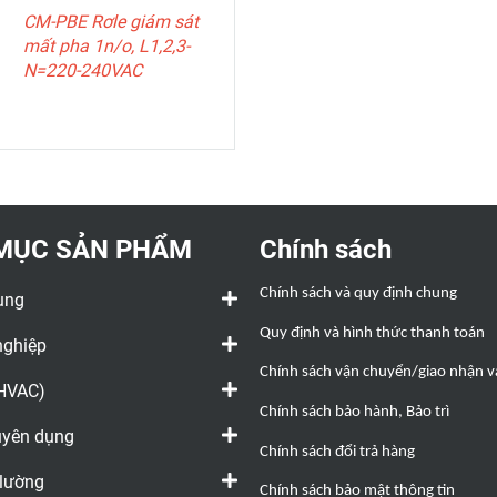
(Có giám sát trung
CM-PBE Rơle giám sát
tính)
mất pha 1n/o, L1,2,3-
N=220-240VAC
MỤC SẢN PHẨM
Chính sách
Chính sách và quy định chung
ụng
Quy định và hình thức thanh toán
nghiệp
Chính sách vận chuyển/giao nhận và
(HVAC)
Chính sách bảo hành, Bảo trì
huyên dụng
Chính sách đổi trả hàng
 lường
Chính sách bảo mật thông tin