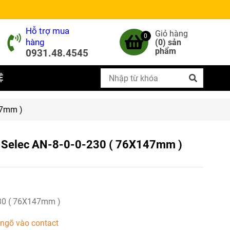
Hỗ trợ mua
Giỏ hàng
0
hàng
(
0
) sản
phẩm
0931.48.4545
Ệ
147mm )
cửa Selec AN-8-0-0-230 ( 76X147mm )
30 ( 76X147mm )
8 ngõ vào contact