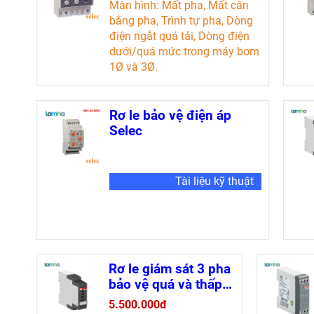
415V
Màn hình: Mất pha, Mất cân
bằng pha, Trình tự pha, Dòng
điện ngắt quá tải, Dòng điện
dưới/quá mức trong máy bơm
1Ø và 3Ø.
1 Rơ le C/O SPDT.
Có thể kiểm tra tự động/từ xa.
Phạm vi MPCT: 10A - 80A
Rơ le bảo vệ điện áp
Phạm vi hoạt động: 280 -500V
Selec
AC
Tài liệu kỹ thuật
Tài liệu kỹ thuật
Rơ le giám sát 3 pha
bảo vệ quá và thấp
áp CM-PVS.31S -
5.500.000đ