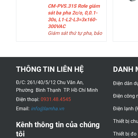
1SVR730794R1300
CM-PVS.31S Rơle giám
sát ba pha 2c/o, 0,0.1-
30s, L1-L2-L3=3x160-
300VAC
Giám sát thứ tự pha, bảo
vệ mất pha, quá áp và
thấp áp
THÔNG TIN LIÊN HỆ
DANH 
Đ/C: 261/40/5/12 Chu Văn An,
Điện dân d
Phường Bình Thạnh TP. Hồ Chí Minh
Điện công 
Điện thoại:
0931.48.4545
Email:
info@lamha.vn
Điện lạnh 
Thiết bị c
Kênh thông tin của chúng
tôi
Thiết bị đo