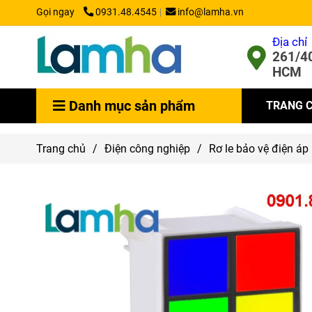
Gọi ngay
0931.48.4545
info@lamha.vn
Địa chỉ
261/40
HCM
Danh mục sản phẩm
TRANG 
Trang chủ
/
Điện công nghiệp
/
Rơ le bảo vệ điện áp