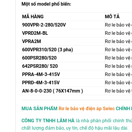
Một số model phổ biến:
MÃ HÀNG
MÔ TẢ
900VPR-2-280/520V
Rơ le bảo vệ
VPRD2M-BL
Rơ le bảo vệ
VPRA2M
Rơ le bảo vệ
600VPR310/520 (3 pha)
Rơ le bảo vệ
600PSR280/520
Rơ le bảo v
642PSR280/ 520
Rơ le bảo v
PPRA-4M-3-415V
Rơ le bảo v
PPRD-4M-3-415V
Rơ le bảo v
AN-8-0-0-230 ( 76X147mm )
Rơ le bảo vệ
MUA SẢN PHẨM
Rơ le bảo vệ điện áp Selec
CHÍNH 
CÔNG TY TNHH LÂM HÀ
là nhà phân phối chính t
chất lượng đảm bảo, uy tín, chế độ hậu mãi lâu dài.