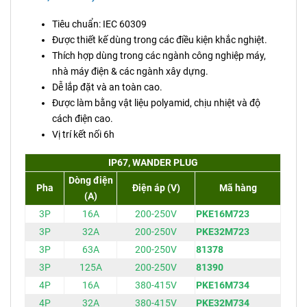
Tiêu chuẩn: IEC 60309
Được thiết kế dùng trong các điều kiện khắc nghiệt.
Thích hợp dùng trong các ngành công nghiệp máy,
nhà máy điện & các ngành xây dựng.
Dễ lắp đặt và an toàn cao.
Được làm bằng vật liệu polyamid, chịu nhiệt và độ
cách điện cao.
Vị trí kết nối 6h
IP67, WANDER PLUG
Dòng điện
Pha
Điện áp (V)
Mã hàng
(A)
3P
16A
200-250V
PKE16M723
3P
32A
200-250V
PKE32M723
3P
63A
200-250V
81378
3P
125A
200-250V
81390
4P
16A
380-415V
PKE16M734
4P
32A
380-415V
PKE32M734