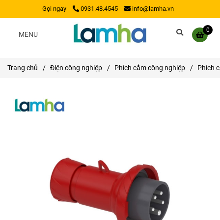
Gọi ngay
0931.48.4545
info@lamha.vn
0
MENU
Trang chủ
/
Điện công nghiệp
/
Phích cắm công nghiệp
/
Phích 