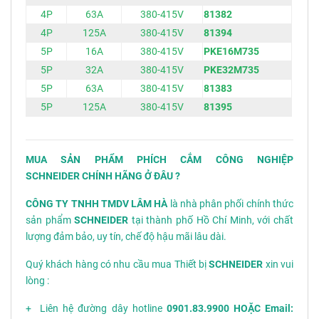
4P
63A
380-415V
81382
4P
125A
380-415V
81394
5P
16A
380-415V
PKE16M735
5P
32A
380-415V
PKE32M735
5P
63A
380-415V
81383
5P
125A
380-415V
81395
MUA SẢN PHẨM PHÍCH CẮM CÔNG NGHIỆP
SCHNEIDER CHÍNH HÃNG Ở ĐÂU ?
CÔNG TY TNHH TMDV LÂM HÀ
là nhà phân phối chính thức
sản phẩm
SCHNEIDER
tại thành phố Hồ Chí Minh, với chất
lượng đảm bảo, uy tín, chế độ hậu mãi lâu dài.
Quý khách hàng có nhu cầu mua Thiết bị
SCHNEIDER
xin vui
lòng :
+ Liên hệ đường dây hotline
0901.83.9900 HOẶC Email: