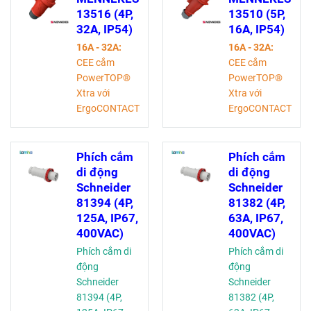
13516 (4P,
13510 (5P,
32A, IP54)
16A, IP54)
16A - 32A:
16A - 32A:
CEE cắm
CEE cắm
PowerTOP®
PowerTOP®
Xtra với
Xtra với
ErgoCONTACT
ErgoCONTACT
63 A:
63 A:
Phích cắm
Phích cắm
CEE
CEE
Phích cắm
Phích cắm
PowerTOP®
PowerTOP®
di động
di động
Xtra R, Tiếp
Xtra R, Tiếp
Schneider
Schneider
điểm chịu
điểm chịu
81394 (4P,
81382 (4P,
nhiệt cao, đầu
nhiệt cao, đầu
125A, IP67,
63A, IP67,
cuối khung,
cuối khung,
400VAC)
400VAC)
tiếp điểm mạ
tiếp điểm mạ
Phích cắm di
Phích cắm di
niken
niken
động
động
Schneider
Schneider
81394 (4P,
81382 (4P,