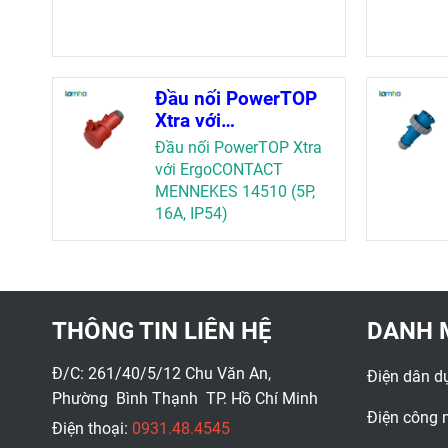
Đầu nối PowerTOP
Xtra với
ErgoCONTACT
Đầu nối PowerTOP Xtra
MENNEKES 14510
với ErgoCONTACT
(5P, 16A, IP54)
MENNEKES 14510 (5P,
16A, IP54)
THÔNG TIN LIÊN HỆ
DANH 
Đ/C: 261/40/5/12 Chu Văn An,
Điện dân d
Phường Bình Thạnh TP. Hồ Chí Minh
Điện công 
Điện thoại:
0931.48.4545