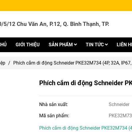
/5/12 Chu Văn An, P.12, Q. Bình Thạnh, TP.
CHỦ
GIỚI THIỆU
SẢN PHẨM
TIN TỨC
LIÊN H
iệp
/
Phích cắm di động Schneider PKE32M734 (4P, 32A, IP67
Phích cắm di động Schneider P
Nhà sản xuất:
Schneider
Mã sản phẩm:
PKE32M73
Phích cắm di động Schneider PKE32M734 (4P