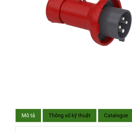
Mô tả
Thông số kỹ thuật
Catalogue