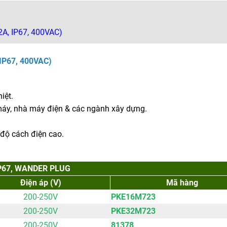
2A, IP67, 400VAC)
 IP67, 400VAC)
iệt.
máy, nhà máy điện & các ngành xây dựng.
 độ cách điện cao.
P67, WANDER PLUG
Điện áp (V)
Mã hàng
200-250V
PKE16M723
200-250V
PKE32M723
200-250V
81378