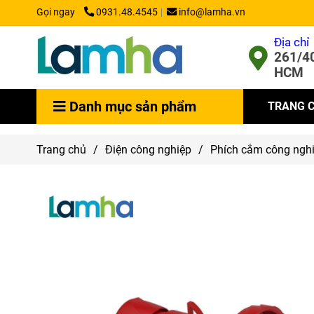
Gọi ngay
0931.48.4545
info@lamha.vn
Địa chỉ
261/40
HCM
Danh mục sản phẩm
TRANG 
Trang chủ
/
Điện công nghiệp
/
Phích cắm công ngh