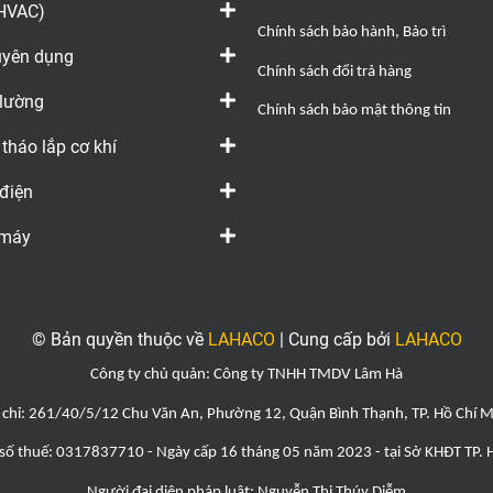
(HVAC)
Chính sách bảo hành, Bảo trì
huyên dụng
Chính sách đổi trả hàng
 lường
Chính sách bảo mật thông tin
 tháo lắp cơ khí
 điện
 máy
© Bản quyền thuộc về
LAHACO
|
Cung cấp bởi
LAHACO
Công ty chủ quản: Công ty TNHH TMDV Lâm Hà
 chỉ: 261/40/5/12 Chu Văn An, Phường 12, Quận Bình Thạnh, TP. Hồ Chí 
số thuế: 0317837710 - Ngày cấp 16 tháng 05 năm 2023 - tại Sở KHĐT TP.
Người đại diện pháp luật: Nguyễn Thị
Thúy Diễ
m