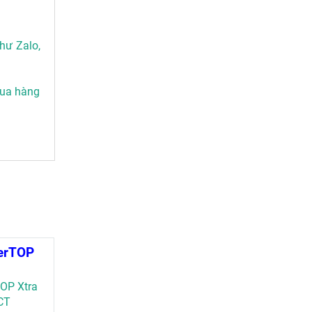
hư Zalo,
mua hàng
erTOP
CT
OP Xtra
14520
CT