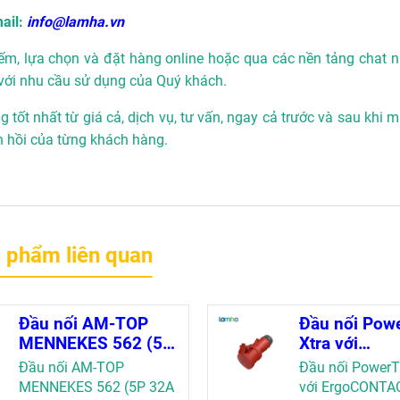
ail:
info@lamha.vn
ếm, lựa chọn và đặt hàng online hoặc qua các nền tảng chat n
với nhu cầu sử dụng của Quý khách.
 tốt nhất từ giá cả, dịch vụ, tư vấn, ngay cả trước và sau khi 
n hồi của từng khách hàng.
 phẩm liên quan
Đầu nối AM-TOP
Đầu nối Pow
MENNEKES 562 (5P
Xtra với
32A IP67 400V)
ErgoCONTA
Đầu nối AM-TOP
Đầu nối PowerT
MENNEKES 
MENNEKES 562 (5P 32A
với ErgoCONTA