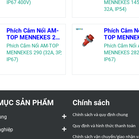
(5P, 32A, IP5
IP67 400V)
MENNEKES 1452
32A, IP54)
Phích Cắm Nổi AM-
Phích Cắm N
TOP MENNEKES 290
TOP MENNEK
(32A, 3P, IP67)
(16A, 4P, IP6
Phích Cắm Nổi AM-TOP
Phích Cắm Nổi
MENNEKES 290 (32A, 3P,
MENNEKES 282 (
IP67)
IP67)
MỤC SẢN PHẨM
Chính sách
Chính sách và quy định chung
ụng
Quy định và hình thức thanh toán
nghiệp
Chính sách vận chuyển/giao nhận và