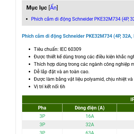
Mục lục
[
Ẩn
]
Phích cắm di động Schneider PKE32M734 (4P, 3
Phích cắm di động Schneider PKE32M734 (4P, 32A,
Tiêu chuẩn: IEC 60309
Được thiết kế dùng trong các điều kiện khắc ngh
Thích hợp dùng trong các ngành công nghiệp 
Dễ lắp đặt và an toàn cao.
Được làm bằng vật liệu polyamid, chịu nhiệt và
Vị trí kết nối 6h
I
Pha
Dòng điện (A)
3P
16A
3P
32A
3P
63A