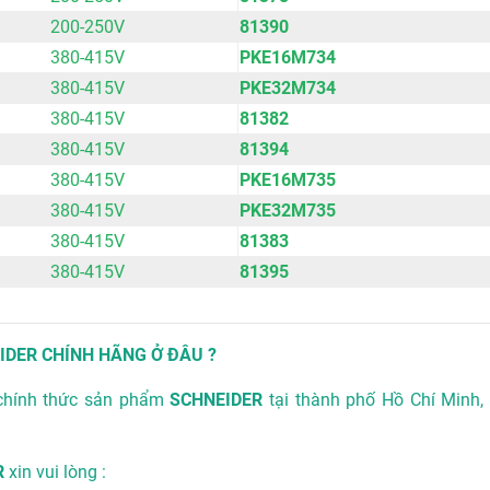
200-250V
81390
380-415V
PKE16M734
380-415V
PKE32M734
380-415V
81382
380-415V
81394
380-415V
PKE16M735
380-415V
PKE32M735
380-415V
81383
380-415V
81395
DER CHÍNH HÃNG Ở ĐÂU ?
chính thức sản phẩm
SCHNEIDER
tại thành phố Hồ Chí Minh, 
R
xin vui lòng :