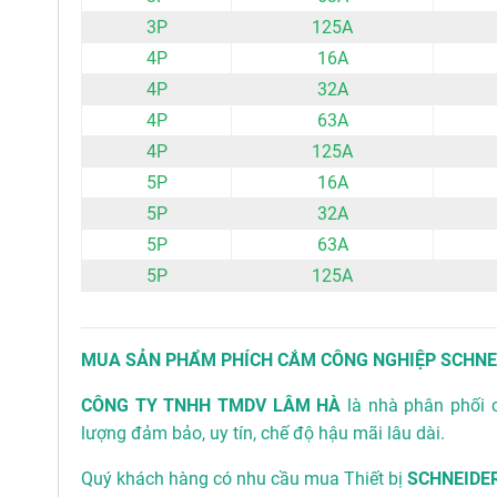
3P
125A
4P
16A
4P
32A
4P
63A
4P
125A
5P
16A
5P
32A
5P
63A
5P
125A
MUA SẢN PHẨM PHÍCH CẮM CÔNG NGHIỆP SCHNEI
CÔNG TY TNHH TMDV LÂM HÀ
là nhà phân phối 
lượng đảm bảo, uy tín, chế độ hậu mãi lâu dài.
Quý khách hàng có nhu cầu mua Thiết bị
SCHNEIDE