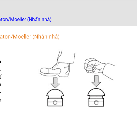
aton/Moeller (Nhấn nhả)
Eaton/Moeller (Nhấn nhả)
à
.
ể
n
-
ỏ