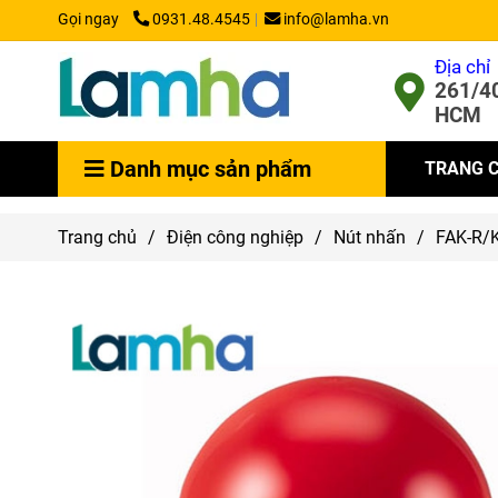
Gọi ngay
0931.48.4545
info@lamha.vn
Địa chỉ
261/40
HCM
Danh mục sản phẩm
TRANG 
Trang chủ
/
Điện công nghiệp
/
Nút nhấn
/
FAK-R/K