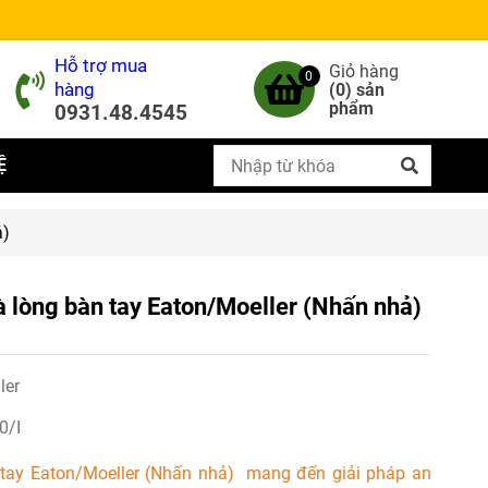
Hỗ trợ mua
Giỏ hàng
0
hàng
(
0
) sản
phẩm
0931.48.4545
Ệ
ả)
à lòng bàn tay Eaton/Moeller (Nhấn nhả)
ler
0/I
 tay Eaton/Moeller (Nhấn nhả) mang đến giải pháp an