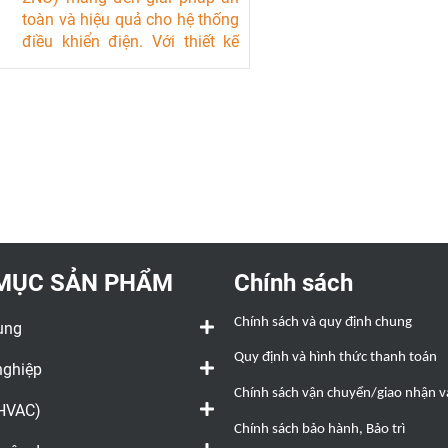
động hóa.
động hóa.
toàn và hiệu quả cho hệ thống
điều khiển điện. Với thiết kế
chống bụi và nước, cùng khả
năng hoạt động ổn định trong
môi trường khắc nghiệt, sản
phẩm này là lựa chọn lý tưởng
cho các kỹ sư và chuyên gia
tự động hóa.
Tài liệu kỹ thuật
MỤC SẢN PHẨM
Chính sách
Chính sách và quy định chung
ụng
Quy định và hình thức thanh toán
nghiệp
Chính sách vận chuyển/giao nhận và
(HVAC)
Chính sách bảo hành, Bảo trì