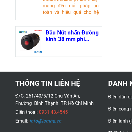
mang đến giải pháp an
toàn và hiệu quả cho hệ
thống điều khiển điện. Với
thiết kế chống bụi và nước,
cùng khả năng hoạt động
Đầu Nút nhấn Đường
ổn định trong môi trường
kính 38 mm phi
khắc nghiệt, sản phẩm này
22mm Eaton Moeller
là lựa chọn lý tưởng cho
các kỹ sư và chuyên gia tự
động hóa.
THÔNG TIN LIÊN HỆ
DANH 
Đ/C: 261/40/5/12 Chu Văn An,
Điện dân d
Phường Bình Thạnh TP. Hồ Chí Minh
Điện công 
Điện thoại:
0931.48.4545
Email:
info@lamha.vn
Điện lạnh 