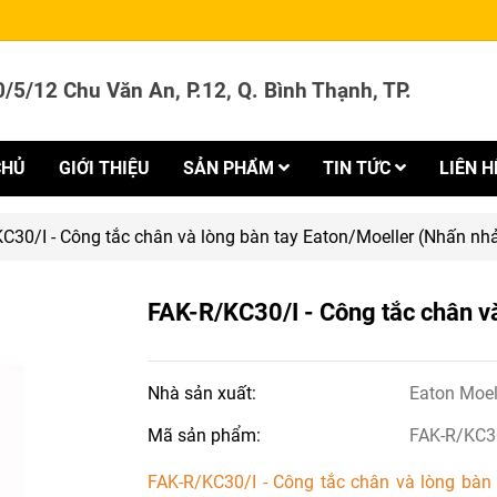
/5/12 Chu Văn An, P.12, Q. Bình Thạnh, TP.
CHỦ
GIỚI THIỆU
SẢN PHẨM
TIN TỨC
LIÊN H
C30/I - Công tắc chân và lòng bàn tay Eaton/Moeller (Nhấn nh
FAK-R/KC30/I - Công tắc chân v
Nhà sản xuất:
Eaton Moel
Mã sản phẩm:
FAK-R/KC3
FAK-R/KC30/I - Công tắc chân và lòng bàn