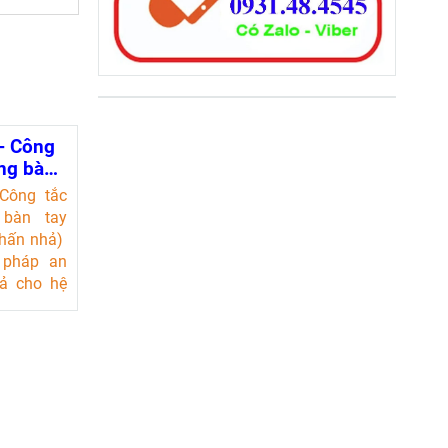
- Công
òng bàn
ller
 Công tắc
 bàn tay
Nhấn nhả)
 pháp an
uả cho hệ
 điện. Với
i và nước,
hoạt động
ôi trường
 phẩm này
tưởng cho
yên gia tự