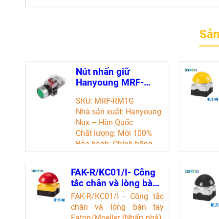
Sản
Nút nhấn giữ
Hanyoung MRF-
RA1G (22mm,
SKU: MRF-RM1G
1NO+1NC, màu Xanh
Nhà sản xuất: Hanyoung
lá)
Nux – Hàn Quốc
Chất lượng: Mới 100%
Bảo hành: Chính hãng
Chứng từ: CO/CQ, hóa
đơn VAT
FAK-R/KC01/I- Công
tắc chân và lòng bàn
tay Eaton/Moeller
FAK-R/KC01/I - Công tắc
(Nhấn nhả)
chân và lòng bàn tay
Eaton/Moeller (Nhấn nhả)