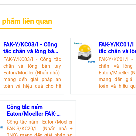
 phẩm liên quan
FAK-Y/KC03/I - Công
FAK-Y/KC01/I 
tắc chân và lòng bàn
tắc chân và l
tay Eaton/Moeller
tay Eaton/Moe
FAK-Y/KC03/I - Công tắc
FAK-Y/KC01/I -
(Nhấn nhả)
(Nhấn nhả)
chân và lòng bàn tay
chân và lòng
Eaton/Moeller (Nhấn nhả)
Eaton/Moeller (
mang đến giải pháp an
mang đến giải
toàn và hiệu quả cho hệ
toàn và hiệu q
thống điều khiển điện. Với
thống điều khiển
thiết kế chống bụi và nước,
thiết kế chống bụ
cùng khả năng hoạt động
cùng khả năng 
Công tắc nấm
ổn định trong môi trường
ổn định trong m
Eaton/Moeller FAK-
khắc nghiệt, sản phẩm này
khắc nghiệt, sản
S/KC20/I (Nhấn nhả +
Công tắc nấm Eaton/Moeller
là lựa chọn lý tưởng cho
là lựa chọn lý 
2NO)
FAK-S/KC20/I (Nhấn nhả +
các kỹ sư và chuyên gia tự
các kỹ sư và chu
2NO) mang đến giải pháp an