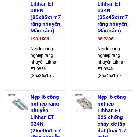
dàng, lý tưởng
dàng, lý tưởng
Lihhan ET
Lihhan ET
cho máng dây
cho máng dây
088N
034N
tủ điện
tủ điện
(85x85x1m7
(35x45x1m7
răng nhuyễn,
răng nhuyễn,
Màu xám)
Màu xám)
198.150đ
85.730đ
Nẹp lỗ công
Nẹp lỗ công
nghiệp răng
nghiệp răng
nhuyễn Lihhan
nhuyễn Lihhan
ET 088N
ET 034N
(85x85x1m7
(35x45x1m7
răng nhuyễn,
răng nhuyễn,
Màu xám) chịu
Màu xám) chịu
điện áp cao, an
điện áp cao, an
Nẹp lỗ công
Nẹp lỗ công
toàn cho dây
toàn cho dây
nghiệp răng
nghiệp
dẫn, làm từ bột
dẫn, làm từ bột
nhuyễn
Lihhan ET
PVC chống
PVC chống
Lihhan ET
022 chống
cháy, lắp ráp dễ
cháy, lắp ráp dễ
024N
cháy, dễ lắp
dàng, lý tưởng
dàng, lý tưởng
(25x45x1m7
đặt (loại 1.7
cho máng dây
cho máng dây