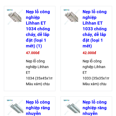
Nẹp lỗ công
Nẹp lỗ công
nghiệp
nghiệp
Lihhan ET
Lihhan ET
1034 chống
1033 chống
cháy, dễ lắp
cháy, dễ lắp
đặt (loại 1
đặt (loại 1
mét) (1)
mét)
47.000đ
42.000đ
Nẹp lỗ công
Nẹp lỗ công
nghiệp Lihhan
nghiệp Lihhan
ET
ET
1034 (35x45x1m,
1033 (35x35x1m,
Màu xám) chịu
Màu xám) chịu
điện áp cao, an
điện áp cao, an
toàn cho dây
toàn cho dây
dẫn, làm từ bột
dẫn, làm từ bột
Nẹp lỗ công
Nẹp lỗ công
PVC chống
PVC chống
nghiệp răng
nghiệp răng
cháy, lắp ráp dễ
cháy, lắp ráp dễ
nhuyễn
nhuyễn