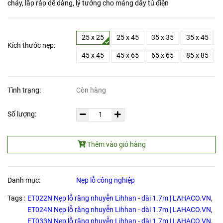
cháy, lắp ráp dễ dàng, lý tưởng cho máng dây tủ điện
25 x 25
25 x 45
35 x 35
35 x 45
Kích thước nẹp:
45 x 45
45 x 65
65 x 65
85 x 85
Tình trạng:
Còn hàng
Số lượng:
Thêm vào giỏ hàng
Danh mục:
Nẹp lỗ công nghiệp
Tags :
ET022N Nẹp lỗ răng nhuyễn Lihhan - dài 1.7m | LAHACO.VN
,
ET024N Nẹp lỗ răng nhuyễn Lihhan - dài 1.7m | LAHACO.VN
,
ET033N Nẹp lỗ răng nhuyễn Lihhan - dài 1.7m | LAHACO.VN
,