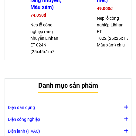
răng nhuyễn,
mét)
tủ điện
tủ điện
Màu xám)
49.000đ
74.050đ
Nẹp lỗ công
Nẹp lỗ công
nghiệp Lihhan
nghiệp răng
ET
nhuyễn Lihhan
1022 (25x25x1.7m,
ET 024N
Màu xám) chịu
(25x45x1m7
điện áp cao, an
răng nhuyễn,
toàn cho dây
Màu xám) chịu
dẫn, làm từ bột
điện áp cao, an
PVC chống
toàn cho dây
cháy, lắp ráp dễ
Danh mục sản phẩm
dẫn, làm từ bột
dàng, lý tưởng
PVC chống
cho máng dây
cháy, lắp ráp dễ
tủ điện
dàng, lý tưởng
Điện dân dụng
cho máng dây
tủ điện
Điện công nghiệp
Điện lạnh (HVAC)