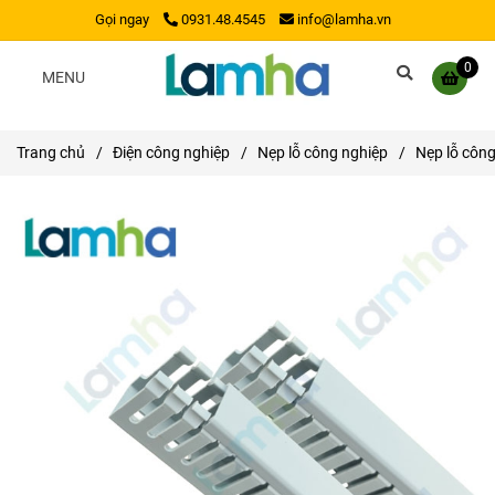
Gọi ngay
0931.48.4545
info@lamha.vn
0
MENU
Trang chủ
/
Điện công nghiệp
/
Nẹp lỗ công nghiệp
/
Nẹp lỗ công