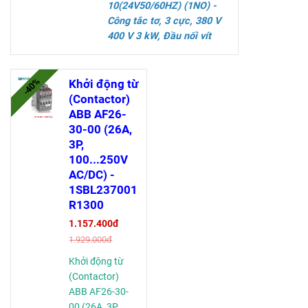
10(24V50/60HZ) (1NO)
-
Công tắc tơ, 3 cực, 380 V
400 V 3 kW, Đầu nối vít
Thông số kỹ thuật
-40%
Khởi động từ
(Contactor)
ABB AF26-
30-00 (26A,
3P,
100...250V
AC/DC) -
1SBL237001
R1300
1.157.400đ
1.929.000đ
Khởi động từ
(Contactor)
ABB AF26-30-
00 (26A, 3P,