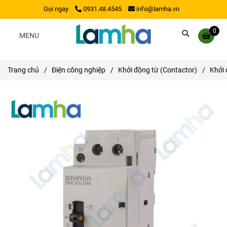
Gọi ngay
0931.48.4545
info@lamha.vn
0
MENU
Trang chủ
/
Điện công nghiệp
/
Khởi động từ (Contactor)
/
Khởi 