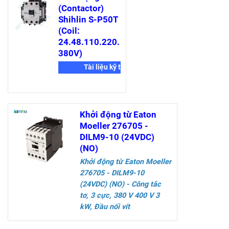
(Contactor)
Shihlin S-P50T
(Coil:
24.48.110.220.
380V)
Tài liệu kỹ thuật
Khởi động từ Eaton
Moeller 276705 -
DILM9-10 (24VDC)
(NO)
Khởi động từ Eaton Moeller
276705 - DILM9-10
(24VDC) (NO)
- Công tắc
tơ, 3 cực, 380 V 400 V 3
kW, Đầu nối vít
Thông số kỹ thuật