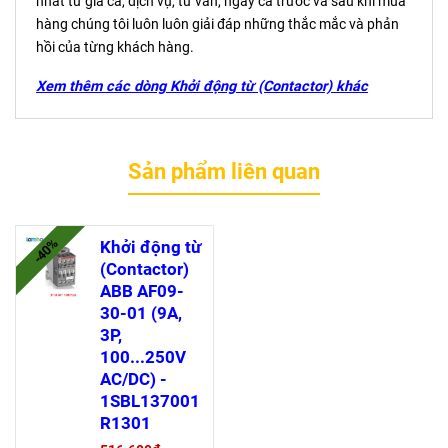
nhất từ giá cả, dịch vụ, tư vấn, ngay cả trước và sau khi mua
hàng chúng tôi luôn luôn giải đáp những thắc mắc và phản
hồi của từng khách hàng.
Xem thêm các dòng Khởi động từ (Contactor) khác
Sản phẩm liên quan
-40%
Khởi động từ
(Contactor)
ABB AF09-
30-01 (9A,
3P,
100...250V
AC/DC) -
1SBL137001
R1301