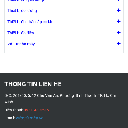
Thiết bị đo lường
Thiết bị đo, tháo lắp cơ khí
Thiết bị đo điện
Vật tư nhà máy
THÔNG TIN LIÊN HỆ
Đ/C: 261/40/5/12 Chu Văn An, Phường Bình Thạnh TP. Hồ Chí
Minh
Điện thoại:
0931.48.4545
Email:
info@lamha.vn