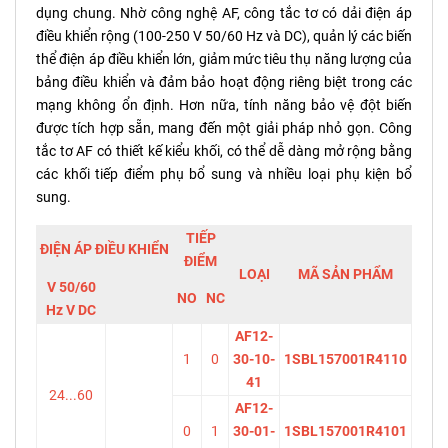
dụng chung. Nhờ công nghệ AF, công tắc tơ có dải điện áp
điều khiển rộng (100-250 V 50/60 Hz và DC), quản lý các biến
thể điện áp điều khiển lớn, giảm mức tiêu thụ năng lượng của
bảng điều khiển và đảm bảo hoạt động riêng biệt trong các
mạng không ổn định. Hơn nữa, tính năng bảo vệ đột biến
được tích hợp sẵn, mang đến một giải pháp nhỏ gọn. Công
tắc tơ AF có thiết kế kiểu khối, có thể dễ dàng mở rộng bằng
các khối tiếp điểm phụ bổ sung và nhiều loại phụ kiện bổ
sung.
TIẾP
ĐIỆN ÁP ĐIỀU KHIỂN
ĐIỂM
LOẠI
MÃ SẢN PHẨM
V 50/60
NO
NC
Hz V DC
AF12-
1
0
30-10-
1SBL157001R4110
41
24...60
AF12-
0
1
30-01-
1SBL157001R4101