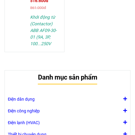
516.600đ
861.000đ
Khởi động từ
(Contactor)
ABB AF09-30-
01 (9A, 3P,
100...250V
AC/DC) -
1SBL137001R1301
Danh mục sản phẩm
Điện dân dụng
Điện công nghiệp
Điện lạnh (HVAC)
Thiết bị chuyên dụng