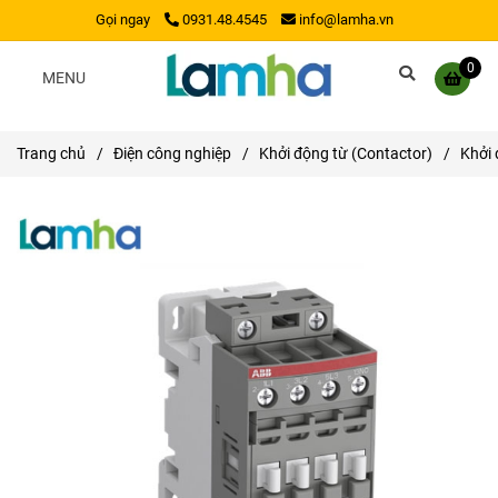
Gọi ngay
0931.48.4545
info@lamha.vn
0
MENU
Trang chủ
/
Điện công nghiệp
/
Khởi động từ (Contactor)
/
Khởi 