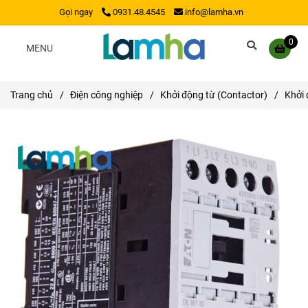
Gọi ngay
0931.48.4545
info@lamha.vn
0
MENU
Trang chủ
/
Điện công nghiệp
/
Khởi động từ (Contactor)
/
Khởi