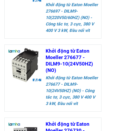
Khởi động từ Eaton Moeller
276697 - DILM9-
10(220V50/60HZ) (NO)
-
Công tắc tơ, 3 cực, 380 V
400 V 3 kW, Đầu nối vít
Thông số kỹ thuật
Khởi động từ Eaton
Moeller 276677 -
DILM9-10(24V50HZ)
(NO)
Khởi động từ Eaton Moeller
276677 - DILM9-
10(24V50HZ) (NO)
- Công
tắc tơ, 3 cực, 380 V 400 V
3 kW, Đầu nối vít
Thông số kỹ thuật
Khởi động từ Eaton
Moeller 276730 -