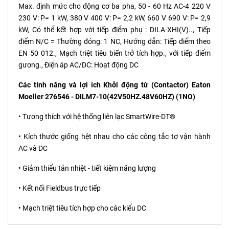
Max. định mức cho động cơ ba pha, 50 - 60 Hz AC-4 220 V
230 V: P= 1 kW, 380 V 400 V: P= 2,2 kW, 660 V 690 V: P= 2,9
kW, Có thể kết hợp với tiếp điểm phụ : DILA-XHI(V).., Tiếp
điểm N/C = Thường đóng: 1 NC, Hướng dẫn: Tiếp điểm theo
EN 50 012., Mạch triệt tiêu biến trở tích hợp., với tiếp điểm
gương., Điện áp AC/DC: Hoạt động DC
Các tính năng và lợi ích Khởi động từ (Contactor) Eaton
Moeller 276546 - DILM7-10(42V50HZ.48V60HZ) (1NO)
• Tương thích với hệ thống liên lạc SmartWire-DT®
• Kích thước giống hệt nhau cho các công tắc tơ vận hành
AC và DC
• Giảm thiểu tản nhiệt - tiết kiệm năng lượng
• Kết nối Fieldbus trực tiếp
• Mạch triệt tiêu tích hợp cho các kiểu DC