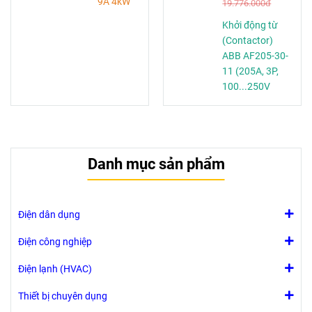
9A 4kW
19.776.000đ
NO, NC
Khởi động từ
Model:
(Contactor)
SC-03/G
ABB AF205-30-
24VDC
11 (205A, 3P,
Cuộn dây
100...250V
(Điện áp
AC/DC) -
điều
1SFL527002R1311
khiển): 24VDC
Tiếp điểm
phụ: 1NO
Danh mục sản phẩm
hoặc NC
Công
suất
Điện dân dụng
động
cơ: 4kW
Điện công nghiệp
at
380VAC
Điện lạnh (HVAC)
Tần
số: 50Hz,
Thiết bị chuyên dụng
60Hz