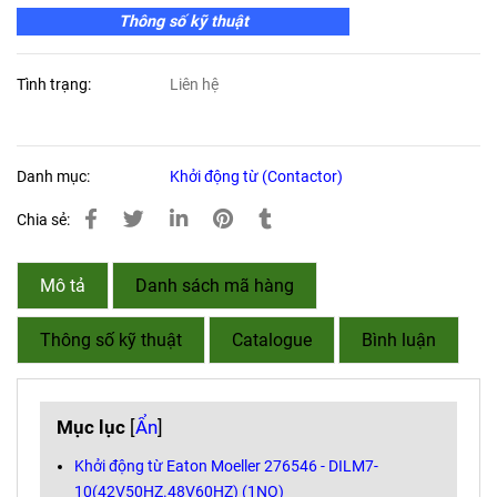
Thông số kỹ thuật
Tình trạng:
Liên hệ
Danh mục:
Khởi động từ (Contactor)
Chia sẻ:
Mô tả
Danh sách mã hàng
Thông số kỹ thuật
Catalogue
Bình luận
Mục lục
[
Ẩn
]
Khởi động từ Eaton Moeller 276546 - DILM7-
10(42V50HZ.48V60HZ) (1NO)