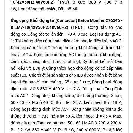
10(42V50HZ.48V60HZ) (1NO)
, 3 cực, 380 V 400 V 3
kW, Hoạt động một chiều, Đầu nối vít
Ứng dụng Khởi động từ (Contactor) Eaton Moeller 276546 -
DILM7-10(42V50HZ.48V60HZ) (1NO)
: Công tắc tơ cho
động cơ, Công tắc tơ lên ​​đến 170 A, 3 cực, Loại sử dụng: AC-
1: Tải không điện cảm hoặc điện cảm nhẹ, lò điện trở, NAC-3:
Động cơ cảm ứng AC thông thường: khởi động, tắt trong khi
chạy , AC-4: Động cơ cảm ứng AC thông thường: khởi động,
cắm, đảo chiều, nhích từng chút một, Kỹ thuật kết nối: Đầu
nối kiểu vít, Lưu ý: Cũng thích hợp cho động cơ có cấp hiệu
suất IE3., Các thiết bị sẵn sàng cho IE3 được nhận biết bằng
logo trên bao bì của chúng., Số cực: 3 cực, Dòng hoạt động
định mức AC-3 380 V 400 V: Ie= 7 A, Dòng hoạt động định
mức AC-1 Dòng nhiệt không khí tự do thông thường, 3 cực,
50 - 60 Hz Mở ở 40 °C: Ith = Ie= 22 A, kèm theo: Ith= 18 A,
Dòng hoạt động định mức AC-1 Dòng nhiệt không khí tự do
thông thường, 1 cực mở: Ith= 50 A, kèm theo: Ith= 45 A, Max.
đánh giá cho động cơ ba pha, 50 - 60 Hz AC-3 220 V 230 V:
P= 2,2 kW, 380 V 400 V: P= 3 kW, 660 V 690 V: P= 3,5 kW,