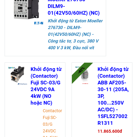
DILM9-
01(42V50/60HZ) (NC)
Khởi động từ Eaton Moeller
276730 - DILM9-
01(42V50/60HZ)
(NC)
-
Công tắc tơ, 3 cực, 380 V
400 V 3 kW, Đầu nối vít
Thông số kỹ thuật
-40%
Khởi động từ
Khởi động từ
(Contactor)
(Contactor)
Fuji SC-03/G
ABB AF205-
24VDC 9A
30-11 (205A,
4kW (NO
3P,
hoặc NC)
100...250V
AC/DC) -
Contactor
1SFL527002
Fuji SC-
R1311
03/G
24VDC
11.865.600đ