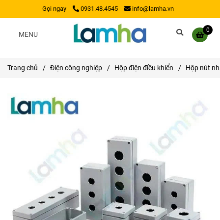
Gọi ngay
0931.48.4545
info@lamha.vn
0
MENU
Trang chủ
/
Điện công nghiệp
/
Hộp điện điều khiển
/
Hộp nút n