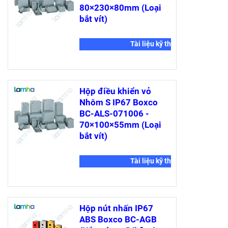
80×230×80mm (Loại
bắt vít)
Tài liệu kỹ thuật
Hộp điều khiển vỏ
Nhôm S IP67 Boxco
BC-ALS-071006 -
70×100×55mm (Loại
bắt vít)
Tài liệu kỹ thuật
Hộp nút nhấn IP67
ABS Boxco BC-AGB