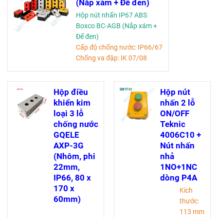
(Nắp xám + Đế đen)
Hộp nút nhấn IP67 ABS
Boxco BC-AGB (Nắp xám +
Đế đen)
Cấp độ chống nước: IP66/67
Chống va đập: IK 07/08
Tài liệu kỹ thuật
Hộp điều
Hộp nút
khiển kim
nhấn 2 lỗ
loại 3 lỗ
ON/OFF
chống nước
Teknic
GQELE
4006C10 +
AXP-3G
Nút nhấn
(Nhôm, phi
nhả
22mm,
1NO+1NC
IP66, 80 x
dòng P4A
170 x
Kích
60mm)
thước:
113 mm