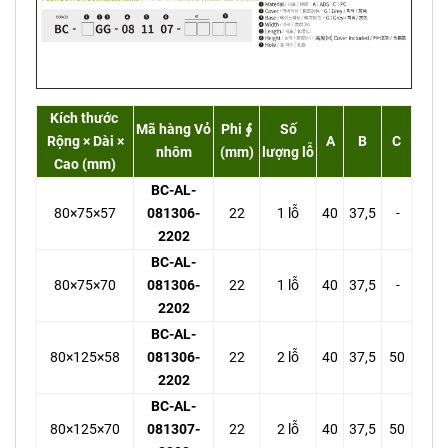
Kích thước
Mã hàng Vỏ
Phi ∮
Số
Rộng × Dài ×
A
B
C
nhôm
(mm)
lượng lỗ
Cao (mm)
BC-AL-
80×75×57
081306-
22
1 lỗ
40
37,5
-
2202
BC-AL-
80×75×70
081306-
22
1 lỗ
40
37,5
-
2202
BC-AL-
80×125×58
081306-
22
2 lỗ
40
37,5
50
2202
BC-AL-
80×125×70
081307-
22
2 lỗ
40
37,5
50