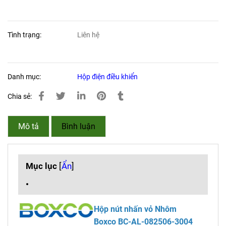
Tình trạng:
Liên hệ
Danh mục:
Hộp điện điều khiển
Chia sẻ:
Mô tả
Bình luận
Mục lục
[
Ẩn
]
Hộp nút nhấn vỏ Nhôm
Boxco
BC-AL-082506-3004