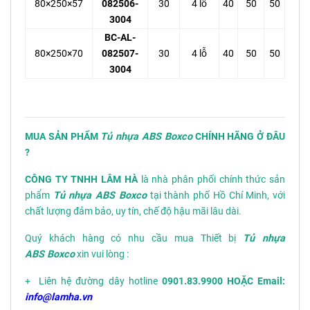
80×250×57
082506-
30
4 lỗ
40
50
50
3004
BC-AL-
80×250×70
082507-
30
4 lỗ
40
50
50
3004
MUA SẢN PHẨM
Tủ nhựa ABS Boxco
CHÍNH HÃNG Ở ĐÂU
?
CÔNG TY TNHH LÂM HÀ
là nhà phân phối chính thức sản
phẩm
Tủ nhựa ABS Boxco
tại thành phố Hồ Chí Minh, với
chất lượng đảm bảo, uy tín, chế độ hậu mãi lâu dài.
Quý khách hàng có nhu cầu mua Thiết bị
Tủ nhựa
ABS Boxco
xin vui lòng :
+ Liên hệ đường dây hotline
0901.83.9900 HOẶC Email:
info@lamha.vn