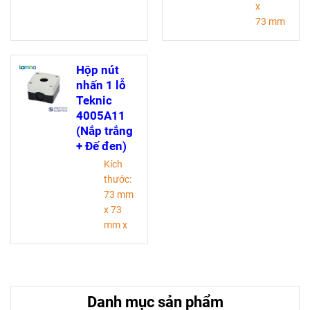
x
73 mm
x 51
mm (Dài
x Rộng
Hộp nút
x Cao).
nhấn 1 lỗ
Vật liệu:
Teknic
Nhựa.
4005A11
IP: 65.
(Nắp trắng
Đường
+ Đế đen)
kính lỗ:
Kích
Phi 22
thước:
mm
73 mm
x 73
mm x
51 mm
(Dài x
Rộng x
Cao).
Danh mục sản phẩm
Vật liệu: