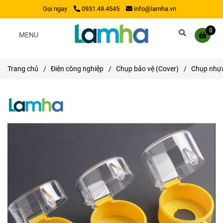
Gọi ngay
0931.48.4545
info@lamha.vn
0
MENU
Trang chủ
/
Điện công nghiệp
/
Chụp bảo vệ (Cover)
/
Chụp nhựa