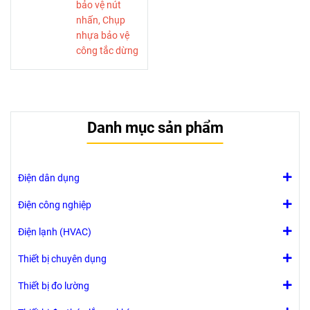
bảo vệ nút
nhấn, Chụp
nhựa bảo vệ
công tắc dừng
khẩn, Chụp
nhựa dùng
cho nút nhấn
khẩn cấp
Danh mục sản phẩm
Kích thước lỗ:
phi 22
Đường kính:
55
Điện dân dụng
Cao: 55 mm.
Màu sắc: vàng
Điện công nghiệp
+ trắng trong
Điện lạnh (HVAC)
Thiết bị chuyên dụng
Thiết bị đo lường