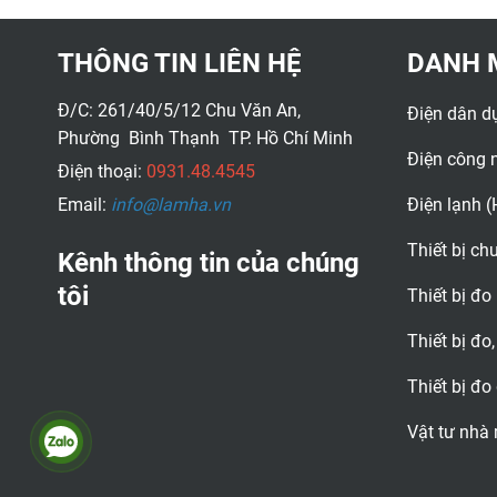
Cao: 55 mm.
Màu sắc: vàng + trắng
trong
THÔNG TIN LIÊN HỆ
DANH 
Đ/C: 261/40/5/12 Chu Văn An,
Điện dân d
Phường Bình Thạnh TP. Hồ Chí Minh
Điện công 
Điện thoại:
0931.48.4545
Email:
info@lamha.vn
Điện lạnh 
Thiết bị c
Kênh thông tin của chúng
tôi
Thiết bị đo
Thiết bị đo,
Thiết bị đo
Vật tư nhà