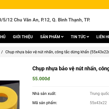
/5/12 Chu Văn An, P.12, Q. Bình Thạnh, TP.
CHỦ
GIỚI THIỆU
SẢN PHẨM
TIN TỨC
LIÊN H
/
Chụp nhựa bảo vệ nút nhấn, công tắc dừng khẩn (55x43x2
Chụp nhựa bảo vệ nút nhấn, cô
55.000đ
Nhà sản xuất:
Trung quố
Mã sản phẩm:
55x43x22