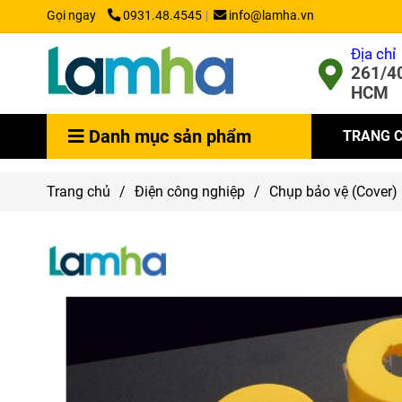
Gọi ngay
0931.48.4545
info@lamha.vn
Địa chỉ
261/40
HCM
Danh mục sản phẩm
TRANG 
Trang chủ
/
Điện công nghiệp
/
Chụp bảo vệ (Cover)