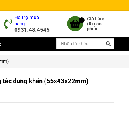
Hỗ trợ mua
Giỏ hàng
0
hàng
(
0
) sản
phẩm
0931.48.4545
Ệ
2mm)
ng tắc dừng khẩn (55x43x22mm)
c