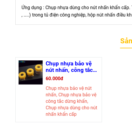
Ứng dụng : Chụp nhựa dùng cho nút nhấn khẩn cấp. 
, …..) trong tủ điện công nghiệp, hộp nút nhấn điều kh
Sản
Chụp nhựa bảo vệ
nút nhấn, công tắc
dừng khẩn
60.000đ
(55x55x22mm)
Chụp nhựa bảo vệ nút
nhấn, Chụp nhựa bảo vệ
công tắc dừng khẩn,
Chụp nhựa dùng cho nút
nhấn khẩn cấp
Kích thước lỗ: phi 22
Đường kính: 55