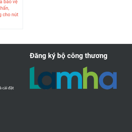
a bảo vệ
khẩn,
 cho nút
hi 25
 trắng
Đăng ký bộ công thương
 cài đặt