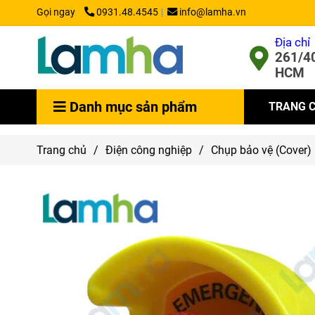
Gọi ngay
0931.48.4545
info@lamha.vn
Địa chỉ
261/40
HCM
Danh mục sản phẩm
TRANG 
Trang chủ
/
Điện công nghiệp
/
Chụp bảo vệ (Cover)