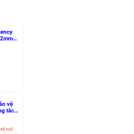
gency
 22mm
ảo vệ
ng tắc
m)
vệ nút