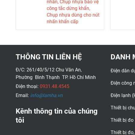
nhấn, Chụp nhựa bảo vệ
công tắc dừng khẩn,
Chụp nhựa dùng cho nút
nhấn khẩn cấp
THÔNG TIN LIÊN HỆ
DANH 
Đ/C: 261/40/5/12 Chu Văn An,
Điện dân d
Phường Bình Thạnh TP. Hồ Chí Minh
Điện công 
Điện thoại:
0931.48.4545
Email:
info@lamha.vn
Điện lạnh 
Thiết bị c
Kênh thông tin của chúng
tôi
Thiết bị đo
Thiết bị đo,