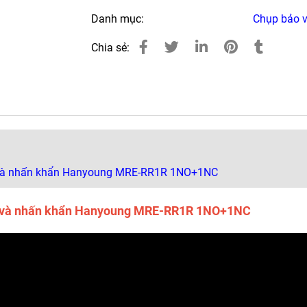
Danh mục:
Chụp bảo v
Chia sẻ:
và nhấn khẩn Hanyoung MRE-RR1R 1NO+1NC
Y và nhấn khẩn Hanyoung MRE-RR1R 1NO+1NC