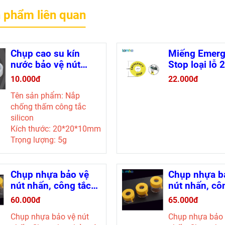
 phẩm liên quan
Chụp cao su kín
Miếng Emer
nước bảo vệ nút
Stop loại lỗ
nhấn
phi 60mm
10.000đ
22.000đ
Tên sản phẩm: Nắp
chống thấm công tắc
silicon
Kích thước: 20*20*10mm
Trọng lượng: 5g
Công dụng của
Chụp cao
su kín nước bảo vệ nút
nhấn
làm kín, chống
Chụp nhựa bảo vệ
Chụp nhựa b
thấm nước, chống rò rỉ
nút nhấn, công tắc
nút nhấn, cô
điện, phụ kiện chuyên
dừng khẩn
dừng khẩn
60.000đ
65.000đ
dùng cho các thiết bị cơ
(55x43x25mm)
(55x55x25m
Chụp nhựa bảo vệ nút
Chụp nhựa bảo 
điện và thiết bị công