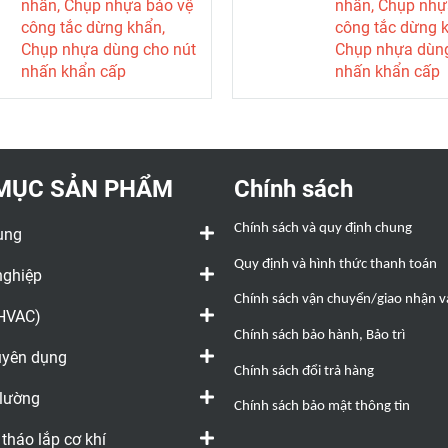
nhấn, Chụp nhựa bảo vệ
nhấn, Chụp nhự
nghiệp
công tắc dừng khẩn,
công tắc dừng 
Chụp nhựa dùng cho nút
Chụp nhựa dùng
nhấn khẩn cấp
nhấn khẩn cấp
Kích thước lỗ: phi 25
Kích thước lỗ: p
Đường kính: 55
Đường kính: 55
Cao: 43 mm.
Cao: 55 mm.
Màu sắc: vàng + trắng
Màu sắc: vàng +
trong
trong
MỤC SẢN PHẨM
Chính sách
Chính sách và quy định chung
ụng
Quy định và hình thức thanh toán
nghiệp
Chính sách vận chuyển/giao nhận và
(HVAC)
Chính sách bảo hành, Bảo trì
huyên dụng
Chính sách đổi trả hàng
 lường
Chính sách bảo mật thông tin
 tháo lắp cơ khí