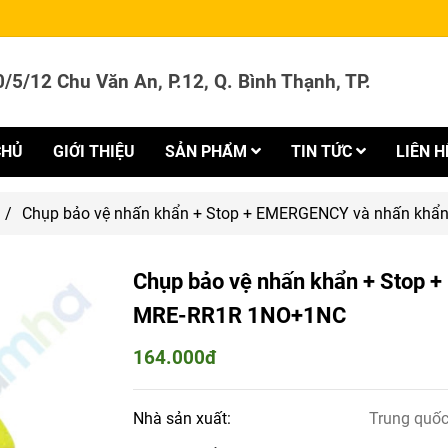
/5/12 Chu Văn An, P.12, Q. Bình Thạnh, TP.
CHỦ
GIỚI THIỆU
SẢN PHẨM
TIN TỨC
LIÊN H
/
Chụp bảo vệ nhấn khẩn + Stop + EMERGENCY và nhấn kh
Chụp bảo vệ nhấn khẩn + Stop
MRE-RR1R 1NO+1NC
164.000đ
Nhà sản xuất:
Trung quố