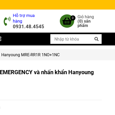
Hỗ trợ mua
Giỏ hàng
0
hàng
(
0
) sản
phẩm
0931.48.4545
Ệ
ẩn Hanyoung MRE-RR1R 1NO+1NC
 + EMERGENCY và nhấn khẩn Hanyoung
c