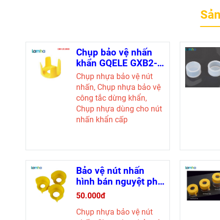
Sản
Chụp bảo vệ nhấn
khẩn GQELE GXB2-
EC4 (61x37x22)
Chụp nhựa bảo vệ nút
nhấn, Chụp nhựa bảo vệ
công tắc dừng khẩn,
Chụp nhựa dùng cho nút
nhấn khẩn cấp
Kích thước lỗ: phi 22
Đường kính: 61
Cao: 37 mm.
Màu sắc: vàng
Bảo vệ nút nhấn
hình bán nguyệt phi
22
50.000đ
Chụp nhựa bảo vệ nút