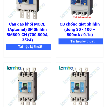
Cầu dao khối MCCB
CB chống giật Shihlin
(Aptomat) 3P Shihlin
(dòng 30 - 100 –
BM800-CN (700.800A,
500mA / 0.1s)
35kA)
Tài liệu kỹ thuật
Tài liệu kỹ thuật