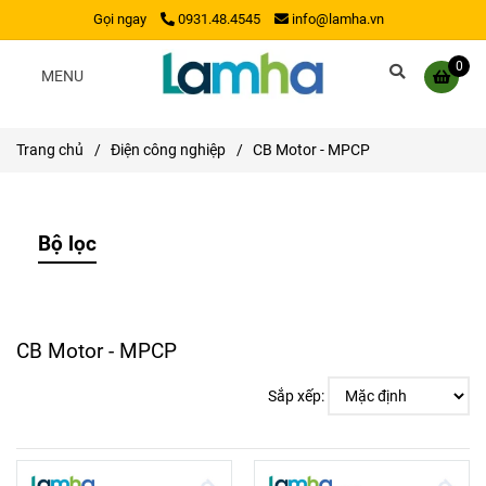
Gọi ngay
0931.48.4545
info@lamha.vn
0
MENU
Trang chủ
/
Điện công nghiệp
/
CB Motor - MPCP
Bộ lọc
CB Motor - MPCP
Sắp xếp: