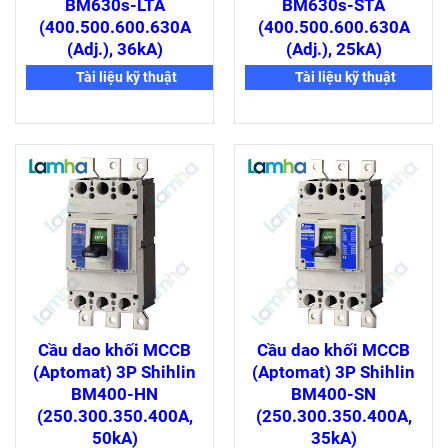
BM630s-LTA
BM630s-STA
(400.500.600.630A
(400.500.600.630A
(Adj.), 36kA)
(Adj.), 25kA)
Tài liệu kỹ thuật
Tài liệu kỹ thuật
Cầu dao khối MCCB
Cầu dao khối MCCB
(Aptomat) 3P Shihlin
(Aptomat) 3P Shihlin
BM400-HN
BM400-SN
(250.300.350.400A,
(250.300.350.400A,
50kA)
35kA)