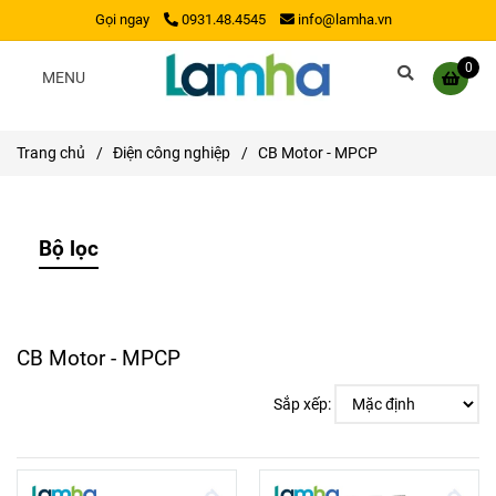
Gọi ngay
0931.48.4545
info@lamha.vn
0
MENU
Trang chủ
/
Điện công nghiệp
/
CB Motor - MPCP
Bộ lọc
CB Motor - MPCP
Sắp xếp: