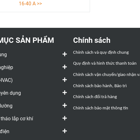
16-40 A >>
Video hướng dẫn lắp đặt KEM
63-80 A >>
Thông số kỹ thuật
MỤC SẢN PHẨM
Chính sách
Chính sách và quy định chung
ụng
Quy định và hình thức thanh toán
nghiệp
Chính sách vận chuyển/giao nhận và
(HVAC)
Chính sách bảo hành, Bảo trì
huyên dụng
Chính sách đổi trả hàng
 lường
Chính sách bảo mật thông tin
 tháo lắp cơ khí
 điện