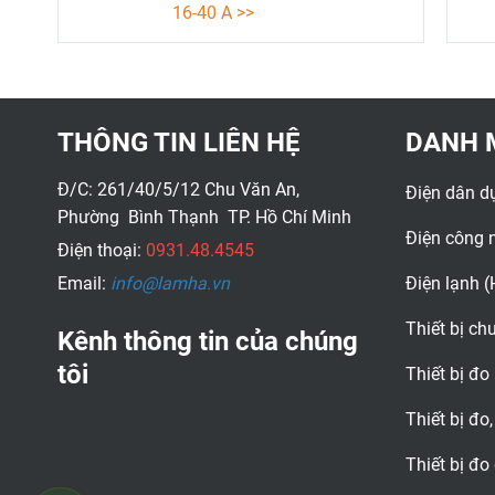
16-40 A >>
Video hướng dẫn lắp đặt KEM
63-80 A >>
Thông số kỹ thuật
THÔNG TIN LIÊN HỆ
DANH 
Đ/C: 261/40/5/12 Chu Văn An,
Điện dân d
Phường Bình Thạnh TP. Hồ Chí Minh
Điện công 
Điện thoại:
0931.48.4545
Email:
info@lamha.vn
Điện lạnh 
Thiết bị c
Kênh thông tin của chúng
tôi
Thiết bị đo
Thiết bị đo,
Thiết bị đo