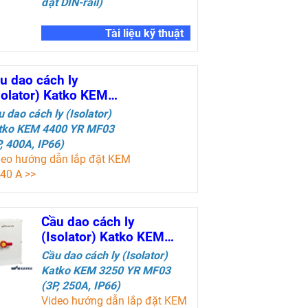
đặt DIN-rail)
Tài liệu kỹ thuật
Cầu dao cách ly
(Isolator) Katko KEM
4400 YR MF03 (4P,
Cầu dao cách ly (Isolator)
400A, IP66)
Katko
KEM 4400 YR MF03
(4P, 400A, IP66)
Video hướng dẫn lắp đặt KEM
16-40 A >>
Video hướng dẫn lắp đặt KEM
63-80 A >>
Cầu dao cách ly
Thông số kỹ thuật
(Isolator) Katko KEM
3250 YR MF03 (3P,
C
ầu dao cách ly (Isolator)
250A, IP66)
Katko
KEM 3250 YR MF03
(3P, 250A, IP66)
Video hướng dẫn lắp đặt KEM