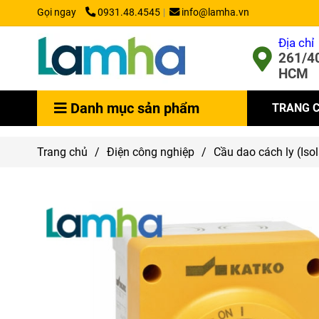
Gọi ngay
0931.48.4545
info@lamha.vn
Địa chỉ
261/40
HCM
Danh mục sản phẩm
TRANG 
Trang chủ
/
Điện công nghiệp
/
Cầu dao cách ly (Isol