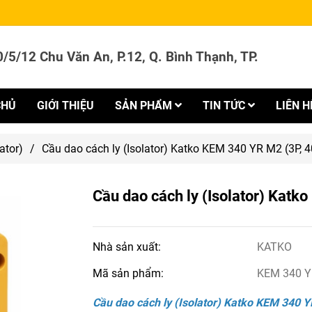
/5/12 Chu Văn An, P.12, Q. Bình Thạnh, TP.
CHỦ
GIỚI THIỆU
SẢN PHẨM
TIN TỨC
LIÊN H
ator)
/
Cầu dao cách ly (Isolator) Katko KEM 340 YR M2 (3P, 4
Cầu dao cách ly (Isolator) Katk
Nhà sản xuất:
KATKO
Mã sản phẩm:
KEM 340 
C
ầu dao cách ly (Isolator) Katko
KEM 340 YR