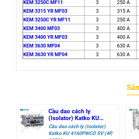
KEM 3250C MF11
3
250 A
KEM 3315 YR MF03
3
315 A
KEM 3250C YR MF11
3
250 A
KEM 3400 MF03
3
400 A
KEM 3400 YR MF03
3
400 A
KEM 3630 MF04
3
630 A
KEM 3630 YR MF04
3
630 A
Sản
Cầu dao cách ly
(Isolator) Katko KU
4160PWCO SV (4P,
Cầu dao cách ly (Isolator)
160A)
Katko
KU 4160PWCO SV (4P,