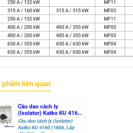
250 A / 132 kW
MF11
315 A / 160 kW
315 A / 315 kW
MF03
250 A / 132 kW
MF11
400 A / 200 kW
400 A / 355 kW
MF03
400 A / 200 kW
400 A / 355 kW
MF03
630 A / 355 kW
630 A / 630 kW
MF04
630 A / 355 kW
630 A / 630 kW
MF04
 phẩm liên quan
Cầu dao cách ly
(Isolator) Katko KU 4160
(160A, Lắp đặt DIN-rail)
Cầu dao cách ly (Isolator)
Katko
KU 4160 (160A, Lắp