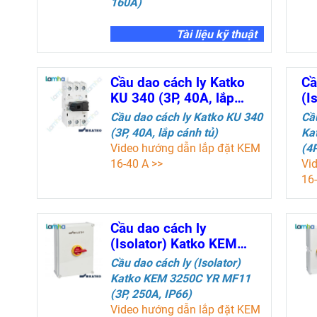
160A)
Tài liệu kỹ thuật
Cầu dao cách ly Katko
KU 340 (3P, 40A, lắp
cánh tủ)
Cầu dao cách ly Katko
KU 340
(3P, 40A, lắp cánh tủ)
Video hướng dẫn lắp đặt KEM
16-40 A >>
Tài liệu kỹ thuật
Cầu dao cách ly
(Isolator) Katko KEM
3250C YR MF11 (3P,
C
ầu dao cách ly (Isolator)
250A, IP66)
Katko
KEM 3250C YR MF11
(3P, 250A, IP66)
Video hướng dẫn lắp đặt KEM