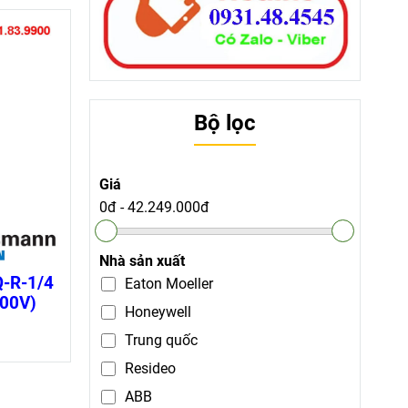
Bộ lọc
Giá
0đ
-
42.249.000đ
Nhà sản xuất
Q-R-1/4
Eaton Moeller
600V)
Honeywell
Trung quốc
Resideo
ABB