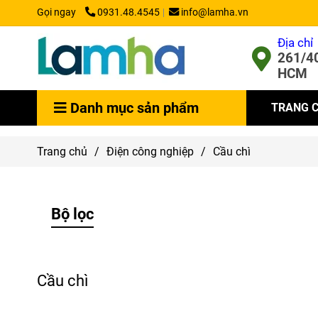
Gọi ngay
0931.48.4545
info@lamha.vn
Địa chỉ
261/40
HCM
Danh mục sản phẩm
TRANG 
Trang chủ
/
Điện công nghiệp
/
Cầu chì
Bộ lọc
Cầu chì